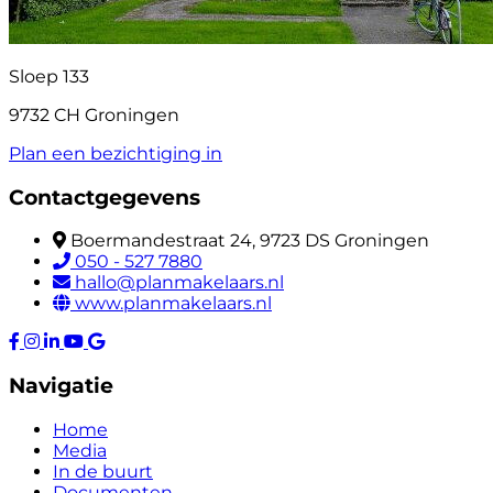
Sloep 133
9732 CH Groningen
Plan een bezichtiging in
Contactgegevens
Boermandestraat 24, 9723 DS Groningen
050 - 527 7880
hallo@planmakelaars.nl
www.planmakelaars.nl
Navigatie
Home
Media
In de buurt
Documenten