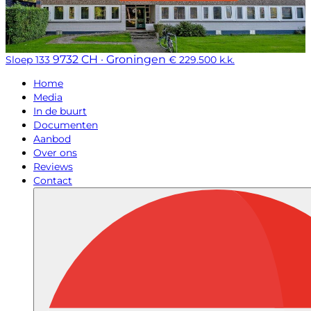
9732 CH · Groningen
Sloep 133
€ 229.500 k.k.
Home
Media
In de buurt
Documenten
Aanbod
Over ons
Reviews
Contact